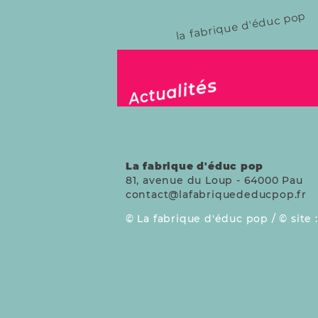
la fabrique d'éduc pop
publié le 03 mai 2026
Actualités
La fabrique d'éduc pop
81, avenue du Loup
-
64000
Pau
contact@lafabriquededucpop.fr
La fabrique d'éduc pop /
site 